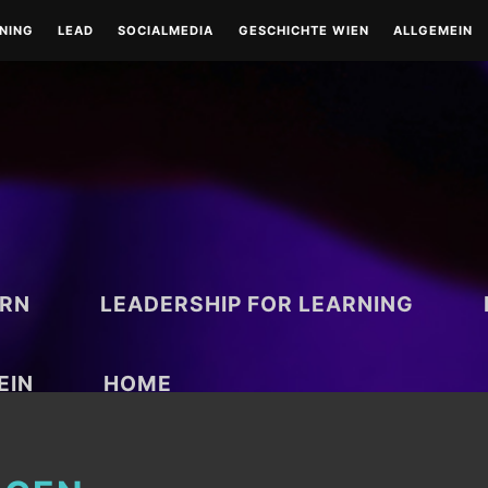
RNING
LEAD
SOCIALMEDIA
GESCHICHTE WIEN
ALLGEMEIN
LEAD-LEADERSHIP
TOOLS
WIEN-HISTORISCH
TOOLS
COACHING
RUND UM WIEN
BESONDERE TAGE
ARN
LEADERSHIP FOR LEARNING
EIN
HOME