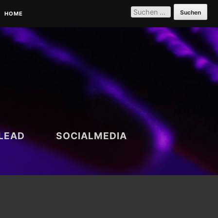
SUCHEN
NACH:
HOME
PARTNER | REFERENZEN |
VERNETZUNG
DATENSCHUTZERKLÄRUNG
LEAD
SOCIALMEDIA