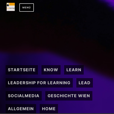
Zum
MENÜ
Inhalt
springen
STARTSEITE
KNOW
LEARN
LEADERSHIP FOR LEARNING
LEAD
SOCIALMEDIA
GESCHICHTE WIEN
ALLGEMEIN
HOME