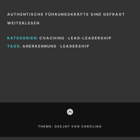
AUTHENTISCHE FÜHRUNGSKRÄFTE SIND GEFRAGT
WEITERLESEN
KATEGORIEN:
COACHING
·
LEAD-LEADERSHIP
TAGS:
ANERKENNUNG
·
LEADERSHIP
Footer-
ZUM
Inhalt
ANFANG
THEME: DEEJAY VON CAROLINA