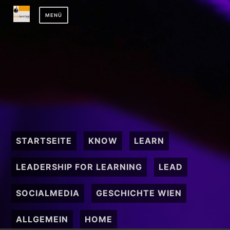
Zum
MENÜ
Inhalt
springen
STARTSEITE
KNOW
LEARN
LEADERSHIP FOR LEARNING
LEAD
SOCIALMEDIA
GESCHICHTE WIEN
ALLGEMEIN
HOME