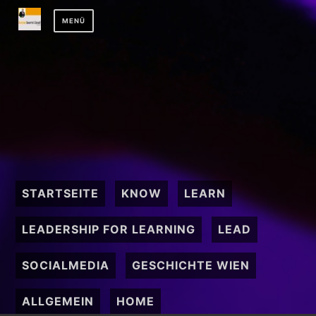
Zum
MENÜ
Inhalt
springen
STARTSEITE
KNOW
LEARN
LEADERSHIP FOR LEARNING
LEAD
SOCIALMEDIA
GESCHICHTE WIEN
ALLGEMEIN
HOME