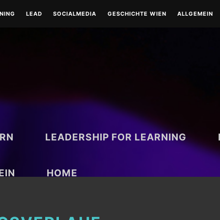
RNING
LEAD
SOCIALMEDIA
GESCHICHTE WIEN
ALLGEMEIN
LEAD-LEADERSHIP
TOOLS
WIEN-HISTORISCH
TOOLS
COACHING
RUND UM WIEN
BESONDERE TAGE
ARN
LEADERSHIP FOR LEARNING
EIN
HOME