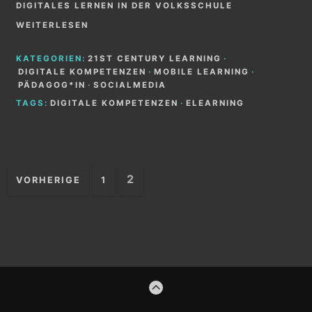
DIGITALES LERNEN IN DER VOLKSSCHULE
WEITERLESEN
KATEGORIEN:
21ST CENTURY LEARNING
·
DIGITALE KOMPETENZEN
·
MOBILE LEARNING
·
PÄDAGOG*IN
·
SOCIALMEDIA
TAGS:
DIGITALE KOMPETENZEN
·
ELEARNING
Seitennummerierung
2
VORHERIGE
1
der
Beiträge
Footer-
ZUM
Inhalt
ANFANG