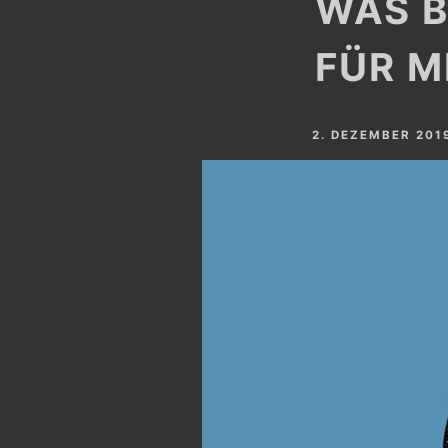
WAS B
FÜR M
2. DEZEMBER 201