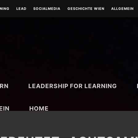
RNING
LEAD
SOCIALMEDIA
GESCHICHTE WIEN
ALLGEMEIN
LEAD-LEADERSHIP
TOOLS
WIEN-HISTORISCH
TOOLS
COACHING
RUND UM WIEN
BESONDERE TAGE
ARN
LEADERSHIP FOR LEARNING
EIN
HOME