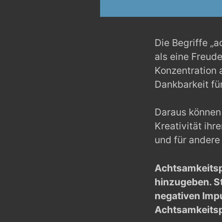
Die Begriffe „
als eine Freud
Konzentration 
Dankbarkeit fü
Daraus können 
Kreativität ih
und für ander
Achtsamkeitspr
hinzugeben. St
negativen Impu
Achtsamkeitsp