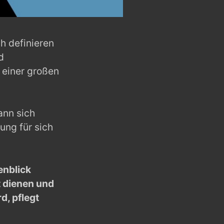
h definieren
d
 einer großen
ann sich
ung für sich
enblick
t dienen und
d, pflegt