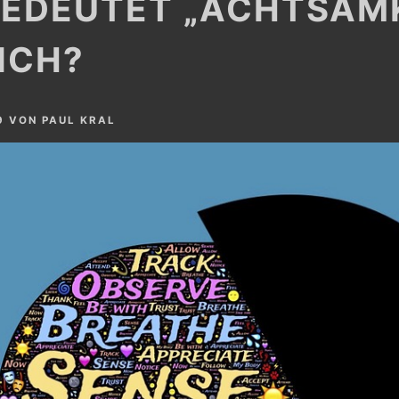
EDEUTET „ACHTSAMK
ICH?
9
VON
PAUL KRAL