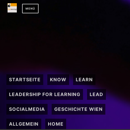
Zum
MENÜ
Inhalt
springen
STARTSEITE
KNOW
LEARN
LEADERSHIP FOR LEARNING
LEAD
SOCIALMEDIA
GESCHICHTE WIEN
ALLGEMEIN
HOME