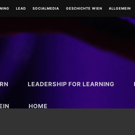
RNING
LEAD
SOCIALMEDIA
GESCHICHTE WIEN
ALLGEMEIN
LEAD-LEADERSHIP
TOOLS
WIEN-HISTORISCH
TOOLS
COACHING
RUND UM WIEN
BESONDERE TAGE
ARN
LEADERSHIP FOR LEARNING
EIN
HOME