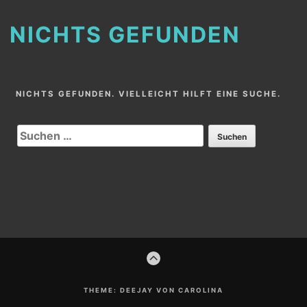
NICHTS GEFUNDEN
NICHTS GEFUNDEN. VIELLEICHT HILFT EINE SUCHE.
SUCHEN
NACH:
Footer-
ZUM
Inhalt
ANFANG
THEME: DEEJAY VON CAROLINA