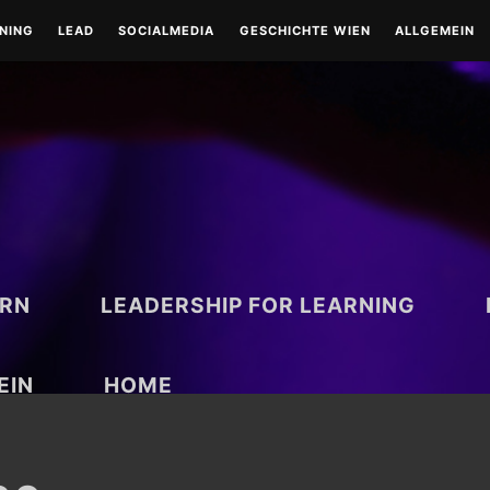
RNING
LEAD
SOCIALMEDIA
GESCHICHTE WIEN
ALLGEMEIN
LEAD-LEADERSHIP
TOOLS
WIEN-HISTORISCH
TOOLS
COACHING
RUND UM WIEN
BESONDERE TAGE
ARN
LEADERSHIP FOR LEARNING
EIN
HOME