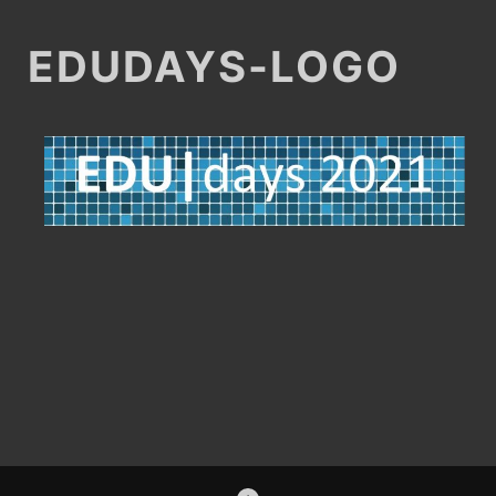
EDUDAYS-LOGO
Footer-
ZUM