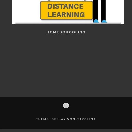
HOMESCHOOLING
Footer-
ZUM
Inhalt
ANFANG
THEME: DEEJAY VON CAROLINA