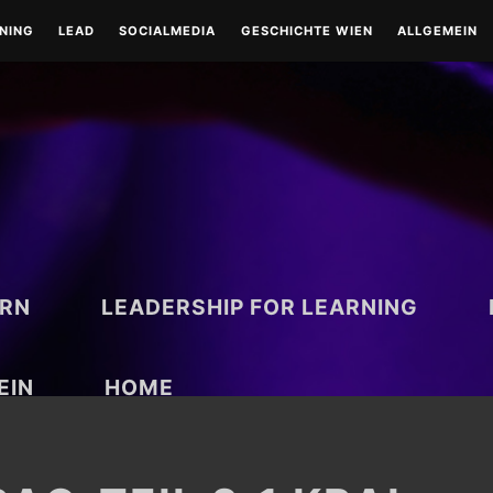
RNING
LEAD
SOCIALMEDIA
GESCHICHTE WIEN
ALLGEMEIN
LEAD-LEADERSHIP
TOOLS
WIEN-HISTORISCH
TOOLS
COACHING
RUND UM WIEN
BESONDERE TAGE
ARN
LEADERSHIP FOR LEARNING
EIN
HOME